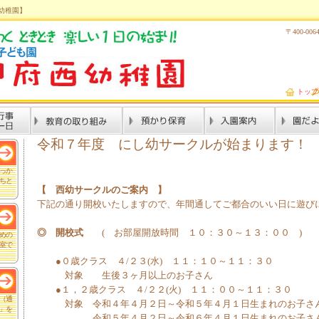
幼稚園】
〒400-
トップ
令和７年度 にし幼サークルが始まります！
っか
ちと
【 西幼サークルのご案内 】
下記の通り開校いたしますので、年間通してご都合のいい日に遊び
◎ 開校式
( お部屋開放時間 １０：３０～１３：００ )
めの
室で
●０歳クラス ４/２３(水) １１：１０～１１：３０
対象 生後３ヶ月以上のお子さん
●１，２歳クラス ４/２２(火) １１：００～１１：３０
（通
対象 令和４年４月２日～令和５年４月１日生まれのお子さ
」を
令和５年４月２日～令和６年４月１日生まれのお子さ