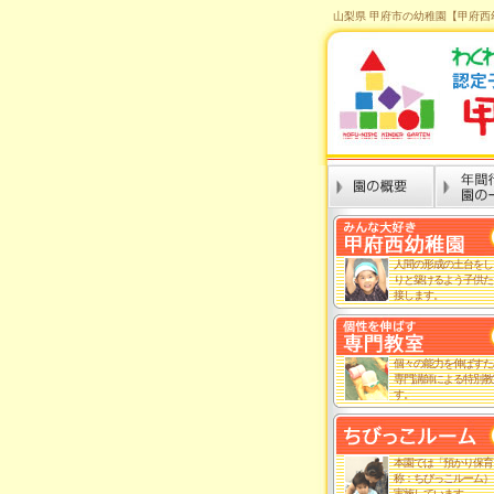
山梨県 甲府市の幼稚園【甲府西
人間の形成の土台をし
りと築けるよう子供た
接します。
個々の能力を伸ばすた
専門講師による特別教
す。
本園では「預かり保育
称：ちびっこルーム）
実施しています。