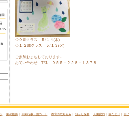
◇０歳クラス ５/１４(水)
◇１.２歳クラス ５/１３(火)
ご参加おまちしております♪
お問い合わせ TEL ０５５－２２８－１３７８
ジ
｜
園の概要
｜
年間行事・園の一日
｜
教育の取り組み
｜
預かり保育
｜
入園案内
｜
園だより
｜
自