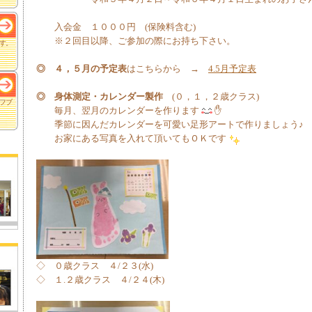
入会金 １０００円 (保険料含む)
※２回目以降、ご参加の際にお持ち下さい。
す。
◎
４，５月の予定表
はこちらから →
4.5月予定表
◎
身体測定・カレンダー製作
(０，１，２歳クラス)
フブ
毎月、翌月のカレンダーを作ります
✋
季節に因んだカレンダーを可愛い足形アートで作りましょう♪
お家にある写真を入れて頂いてもＯＫです
◇ ０歳クラス ４/２３(水)
◇ １.２歳クラス ４/２４(木)