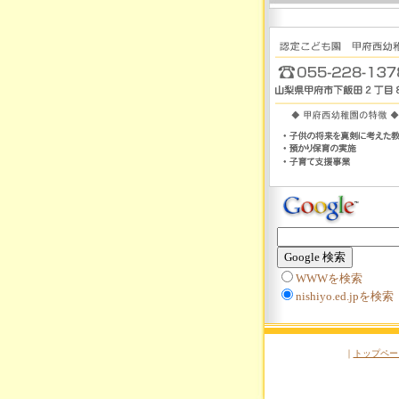
WWWを検索
nishiyo.ed.jpを検索
｜
トップペー