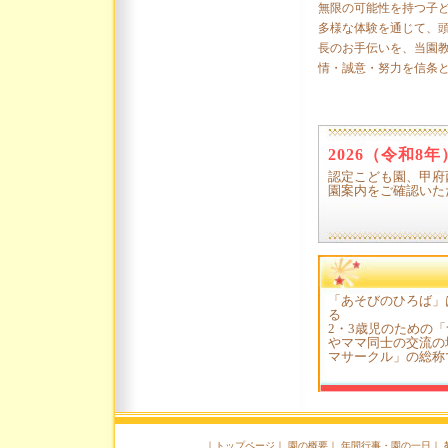
無限の可能性を持つ子
多様な体験を通じて、
長のお手伝いを、当園
情・誠意・努力を信条
2026（令和8
認定こども園、甲府
園案内をご確認いた
「あそびのひろば」
る
2・3歳児のための
やママ同士の交流の
マサークル」の総称
｜
トップページ
｜
園の概要
｜
年間行事・園の一日
｜