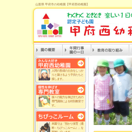
山梨県 甲府市の幼稚園【甲府西幼稚園】
人間の形成の土台をしっか
りと築けるよう子供たちと
接します。
個々の能力を伸ばすための
専門講師による特別教室で
す。
本園では「預かり保育（通
称：ちびっこルーム）」を
実施しています。