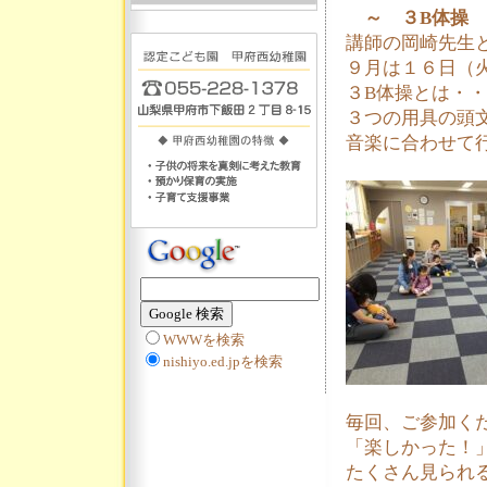
～ ３B体操 
講師の岡崎先生
９月は１６日（
３B体操とは・
３つの用具の頭
音楽に合わせて行
WWWを検索
nishiyo.ed.jpを検索
毎回、ご参加く
「楽しかった！
たくさん見られ