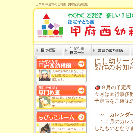
山梨県 甲府市の幼稚園【甲府西幼稚園】
にし幼サー
製作のお知
人間の形成の土台をしっか
りと築けるよう子供たちと
接します。
９月の予定
今月は園行事多
個々の能力を伸ばすための
予定表をご確認
専門講師による特別教室で
す。
～ カレンダー
１０月のカレン
本園では「預かり保育（通
したものとなり
称：ちびっこルーム）」を
実施しています。