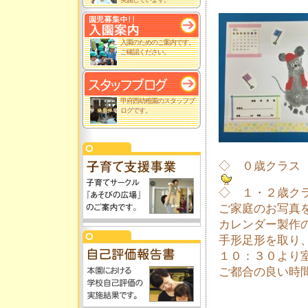
入園のためのご案内です。
ご確認ください。
甲府西幼稚園のスタッフブ
ログです。
◇ ０歳クラス
◇ １・２歳ク
ご家庭のお写真
カレンダー製作
手形足形を取り
１０：３０より
ご都合の良い時